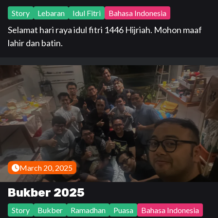
Story
Lebaran
Idul Fitri
Bahasa Indonesia
Selamat hari raya idul fitri 1446 Hijriah. Mohon maaf
lahir dan batin.
March 20, 2025
Bukber 2025
Story
Bukber
Ramadhan
Puasa
Bahasa Indonesia