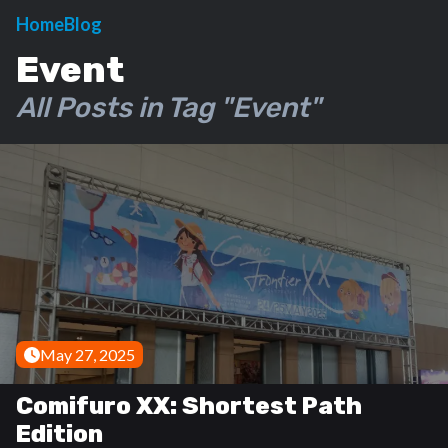
Home
Blog
Event
All Posts in Tag "Event"
May 27, 2025
Comifuro XX: Shortest Path
Edition