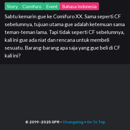
Story
Comifuro
Event
Bahasa Indonesia
Sabtu kemarin gue ke Comifuro XX. Sama seperti CF
sebelumnya, tujuan utama gue adalah ketemuan sama
teman-teman lama. Tapi tidak seperti CF sebelumnya,
kali ini gue ada niat dan rencana untuk membeli
sesuatu. Barang-barang apa saja yang gue beli di CF
kali ini?
© 2019-
2025
GPR •
Changelog
•
Go To Top